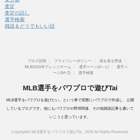
査定
査定の話し
選手検索
雑談＆どうでもいい話
ブログ説明
プライバシーポリシー
海を渡る男達
MLB2020年アレンジチーム
選手ページ(A～L)
選手ペ
ージ(M~Z)
選手検索
MLB選手をパワプロで遊びTai
MLB選手をパワプロを遊びたい。という事で実際にパワプロで作成し、公開
しているブログです。他にもパワプロや野球関連、その他雑談記事も書いて
いこうと思っています。
Copyright© MLB選手をパワプロで遊びTai , 2026 All Rights Reserved.