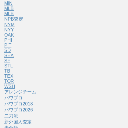
MIN
MLB
MLB
NPB査定
NYM
NYY
OAK
PHI
PIT
SD
SEA
SF
STL
TB
TEX
TOR
WSH
アレンジチーム
パワプロ
パワプロ2018
パワプロ2026
二刀流
新外国人査定
未分類