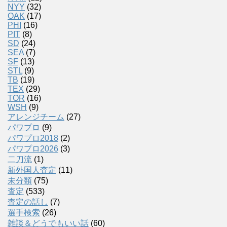
NYY
(32)
OAK
(17)
PHI
(16)
PIT
(8)
SD
(24)
SEA
(7)
SF
(13)
STL
(9)
TB
(19)
TEX
(29)
TOR
(16)
WSH
(9)
アレンジチーム
(27)
パワプロ
(9)
パワプロ2018
(2)
パワプロ2026
(3)
二刀流
(1)
新外国人査定
(11)
未分類
(75)
査定
(533)
査定の話し
(7)
選手検索
(26)
雑談＆どうでもいい話
(60)