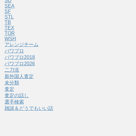
SD
SEA
SF
STL
TB
TEX
TOR
WSH
アレンジチーム
パワプロ
パワプロ2018
パワプロ2026
二刀流
新外国人査定
未分類
査定
査定の話し
選手検索
雑談＆どうでもいい話