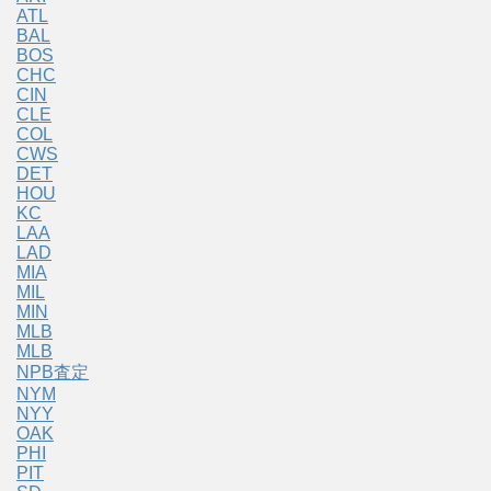
ATL
BAL
BOS
CHC
CIN
CLE
COL
CWS
DET
HOU
KC
LAA
LAD
MIA
MIL
MIN
MLB
MLB
NPB査定
NYM
NYY
OAK
PHI
PIT