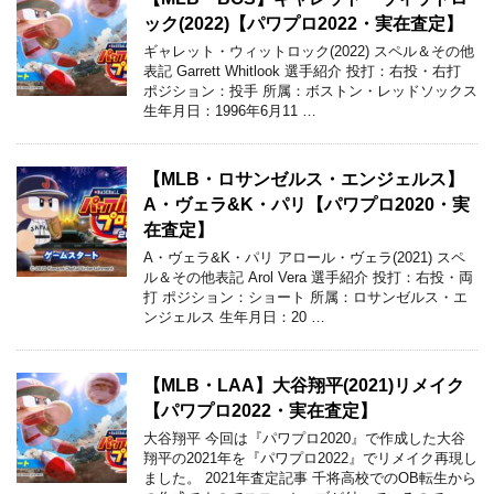
ック(2022)【パワプロ2022・実在査定】
ギャレット・ウィットロック(2022) スペル＆その他
表記 Garrett Whitlook 選手紹介 投打：右投・右打
ポジション：投手 所属：ボストン・レッドソックス
生年月日：1996年6月11 …
【MLB・ロサンゼルス・エンジェルス】
A・ヴェラ&K・パリ【パワプロ2020・実
在査定】
A・ヴェラ&K・パリ アロール・ヴェラ(2021) スペ
ル＆その他表記 Arol Vera 選手紹介 投打：右投・両
打 ポジション：ショート 所属：ロサンゼルス・エ
ンジェルス 生年月日：20 …
【MLB・LAA】大谷翔平(2021)リメイク
【パワプロ2022・実在査定】
大谷翔平 今回は『パワプロ2020』で作成した大谷
翔平の2021年を『パワプロ2022』でリメイク再現し
ました。 2021年査定記事 千将高校でのOB転生から