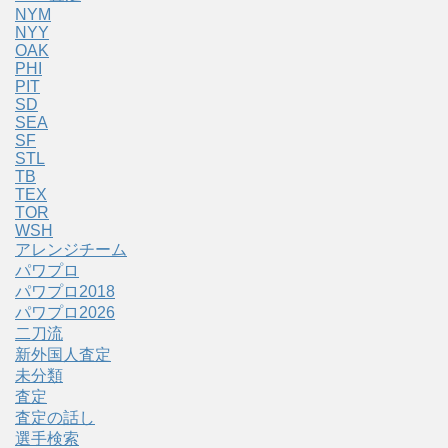
NYM
NYY
OAK
PHI
PIT
SD
SEA
SF
STL
TB
TEX
TOR
WSH
アレンジチーム
パワプロ
パワプロ2018
パワプロ2026
二刀流
新外国人査定
未分類
査定
査定の話し
選手検索