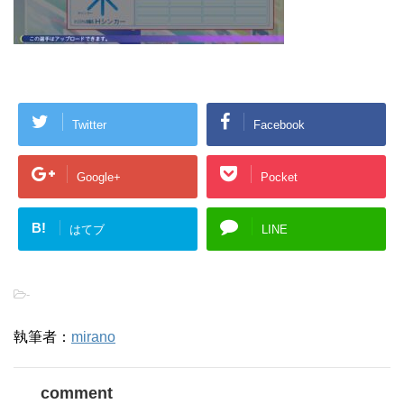
Twitter
Facebook
Google+
Pocket
B!
はてブ
LINE
-
執筆者：
mirano
comment