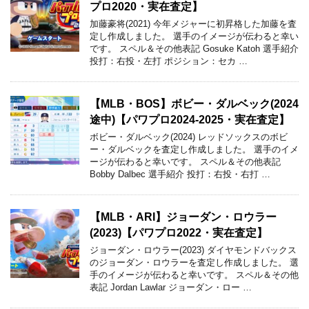
プロ2020・実在査定】
加藤豪将(2021) 今年メジャーに初昇格した加藤を査
定し作成しました。 選手のイメージが伝わると幸い
です。 スペル＆その他表記 Gosuke Katoh 選手紹介
投打：右投・左打 ポジション：セカ …
【MLB・BOS】ボビー・ダルベック(2024
途中)【パワプロ2024-2025・実在査定】
ボビー・ダルベック(2024) レッドソックスのボビ
ー・ダルベックを査定し作成しました。 選手のイメ
ージが伝わると幸いです。 スペル＆その他表記
Bobby Dalbec 選手紹介 投打：右投・右打 …
【MLB・ARI】ジョーダン・ロウラー
(2023)【パワプロ2022・実在査定】
ジョーダン・ロウラー(2023) ダイヤモンドバックス
のジョーダン・ロウラーを査定し作成しました。 選
手のイメージが伝わると幸いです。 スペル＆その他
表記 Jordan Lawlar ジョーダン・ロー …