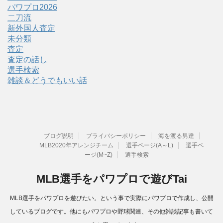
パワプロ2026
二刀流
新外国人査定
未分類
査定
査定の話し
選手検索
雑談＆どうでもいい話
ブログ説明
プライバシーポリシー
海を渡る男達
MLB2020年アレンジチーム
選手ページ(A～L)
選手ペ
ージ(M~Z)
選手検索
MLB選手をパワプロで遊びTai
MLB選手をパワプロを遊びたい。という事で実際にパワプロで作成し、公開
しているブログです。他にもパワプロや野球関連、その他雑談記事も書いて