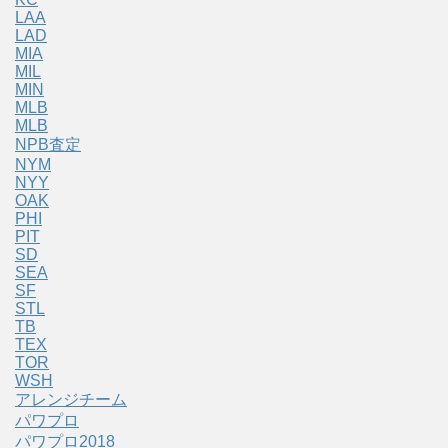
LAA
LAD
MIA
MIL
MIN
MLB
MLB
NPB査定
NYM
NYY
OAK
PHI
PIT
SD
SEA
SF
STL
TB
TEX
TOR
WSH
アレンジチーム
パワプロ
パワプロ2018