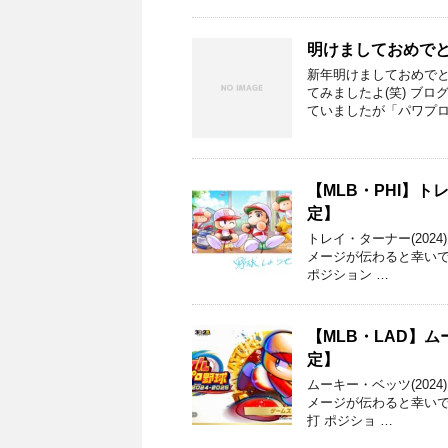
明けましておめで
新年明けましておめでと
てみましたよ(笑) ブ
ていましたが「パワプロ2
【MLB・PHI】トレ
定】
トレイ・ターナー(202
メージが伝わると幸いです。
ポジション …
【MLB・LAD】ムー
定】
ムーキー・ベッツ(202
メージが伝わると幸いです。
打 ポジショ …