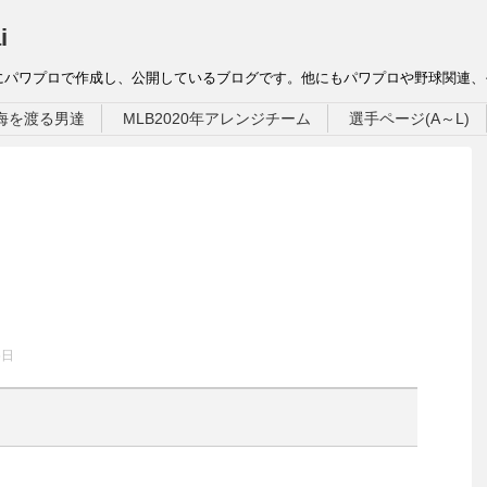
i
にパワプロで作成し、公開しているブログです。他にもパワプロや野球関連
海を渡る男達
MLB2020年アレンジチーム
選手ページ(A～L)
5日