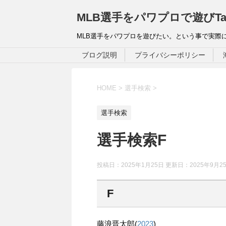
MLB選手をパワプロで遊びTa
MLB選手をパワプロを遊びたい。という事で実際
ブログ説明
プライバシーポリシー
HOME
>
選手検索
>
選手検索
選手検索F
投稿日：2025年1月25日 更新日：
2025年9月2
F
藤浪晋太郎(
2023
)