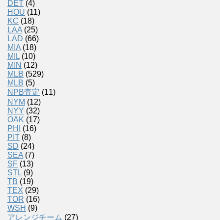
DET
(4)
HOU
(11)
KC
(18)
LAA
(25)
LAD
(66)
MIA
(18)
MIL
(10)
MIN
(12)
MLB
(529)
MLB
(5)
NPB査定
(11)
NYM
(12)
NYY
(32)
OAK
(17)
PHI
(16)
PIT
(8)
SD
(24)
SEA
(7)
SF
(13)
STL
(9)
TB
(19)
TEX
(29)
TOR
(16)
WSH
(9)
アレンジチーム
(27)