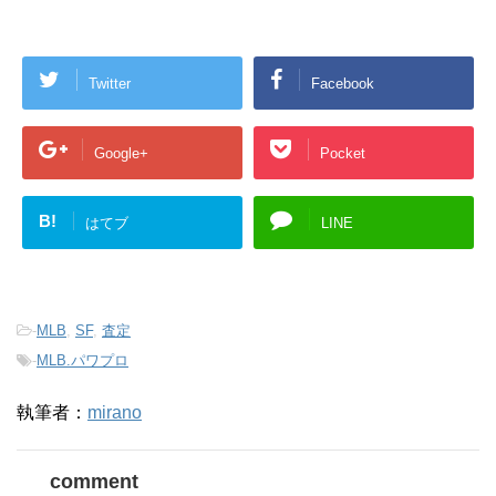
Twitter
Facebook
Google+
Pocket
B!
はてブ
LINE
-
MLB
,
SF
,
査定
-
MLB.パワプロ
執筆者：
mirano
comment