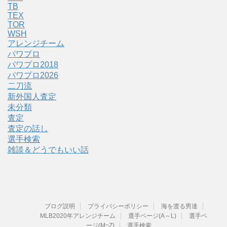
TB
TEX
TOR
WSH
アレンジチーム
パワプロ
パワプロ2018
パワプロ2026
二刀流
新外国人査定
未分類
査定
査定の話し
選手検索
雑談＆どうでもいい話
ブログ説明
プライバシーポリシー
海を渡る男達
MLB2020年アレンジチーム
選手ページ(A～L)
選手ペ
ージ(M~Z)
選手検索