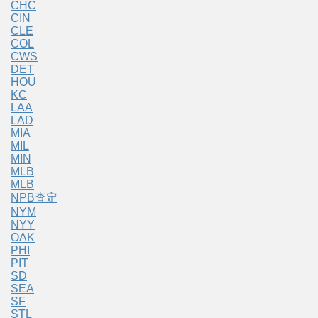
CHC
CIN
CLE
COL
CWS
DET
HOU
KC
LAA
LAD
MIA
MIL
MIN
MLB
MLB
NPB査定
NYM
NYY
OAK
PHI
PIT
SD
SEA
SF
STL