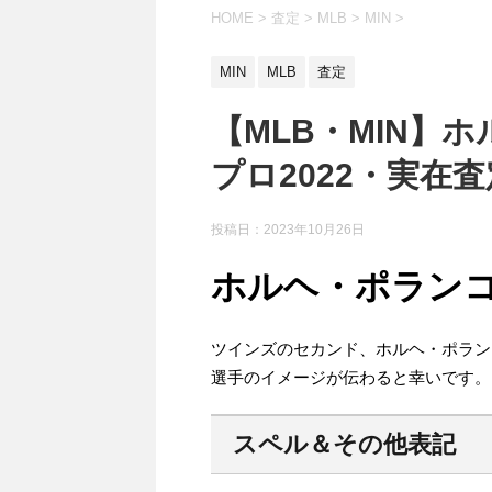
HOME
>
査定
>
MLB
>
MIN
>
MIN
MLB
査定
【MLB・MIN】ホ
プロ2022・実在
投稿日：
2023年10月26日
ホルヘ・ポランコ(2
ツインズのセカンド、ホルヘ・ポラン
選手のイメージが伝わると幸いです。
スペル＆その他表記