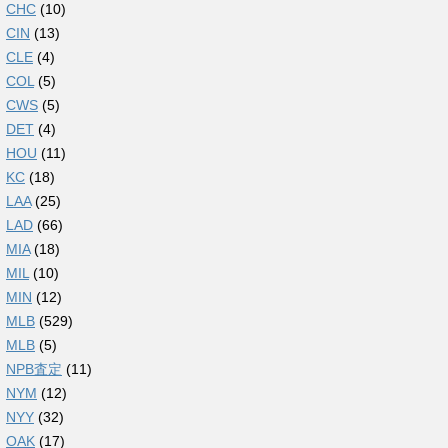
CHC
(10)
CIN
(13)
CLE
(4)
COL
(5)
CWS
(5)
DET
(4)
HOU
(11)
KC
(18)
LAA
(25)
LAD
(66)
MIA
(18)
MIL
(10)
MIN
(12)
MLB
(529)
MLB
(5)
NPB査定
(11)
NYM
(12)
NYY
(32)
OAK
(17)