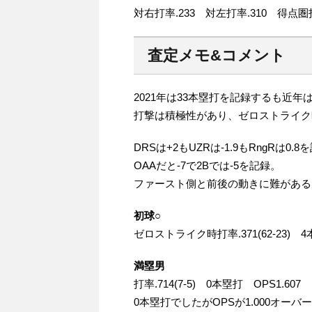
対右打率.233 対左打率.310 得点圏打
査定メモ&コメント
2021年は33本塁打を記録するも近年
打撃は積極性があり、ゼロストライク
DRSは+2もUZRは-1.9もRngR
OAAだと-7で2Bでは-5を記録。
ファースト側と前後の動きに難がある
初球○
ゼロストライク時打率.371(62-23) 4
満塁男
打率.714(7-5) 0本塁打 OPS1.607
0本塁打でしたがOPSが1.000オー