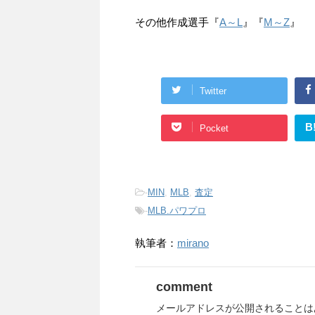
その他作成選手『
A～L
』『
M～Z
』
Twitter
B
Pocket
-
MIN
,
MLB
,
査定
-
MLB.パワプロ
執筆者：
mirano
comment
メールアドレスが公開されることは