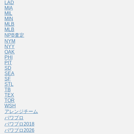
LAD
MIA
MIL
MIN
MLB
MLB
NPB査定
NYM
NYY
OAK
PHI
PIT
SD
SEA
SF
STL
TB
TEX
TOR
WSH
アレンジチーム
パワプロ
パワプロ2018
パワプロ2026