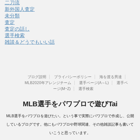
二刀流
新外国人査定
未分類
査定
査定の話し
選手検索
雑談＆どうでもいい話
ブログ説明
プライバシーポリシー
海を渡る男達
MLB2020年アレンジチーム
選手ページ(A～L)
選手ペ
ージ(M~Z)
選手検索
MLB選手をパワプロで遊びTai
MLB選手をパワプロを遊びたい。という事で実際にパワプロで作成し、公開
しているブログです。他にもパワプロや野球関連、その他雑談記事も書いて
いこうと思っています。