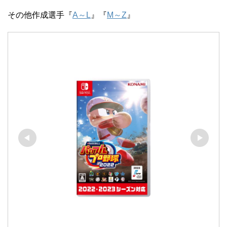
その他作成選手『
A～L
』『
M～Z
』