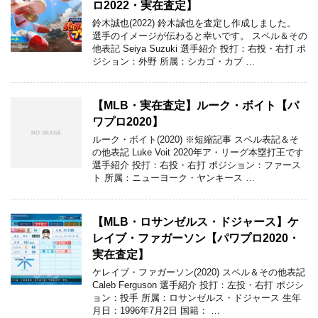
ロ2022・実在査定】
鈴木誠也(2022) 鈴木誠也を査定し作成しました。
選手のイメージが伝わると幸いです。 スペル＆その
他表記 Seiya Suzuki 選手紹介 投打：右投・右打 ポ
ジション：外野 所属：シカゴ・カブ …
【MLB・実在査定】ルーク・ボイト【パ
ワプロ2020】
ルーク・ボイト(2020) ※短縮記事 スペル表記＆そ
の他表記 Luke Voit 2020年ア・リーグ本塁打王です
選手紹介 投打：右投・右打 ポジション：ファース
ト 所属：ニューヨーク・ヤンキース …
【MLB・ロサンゼルス・ドジャース】ケ
レイブ・ファガーソン【パワプロ2020・
実在査定】
ケレイブ・ファガーソン(2020) スペル＆その他表記
Caleb Ferguson 選手紹介 投打：左投・右打 ポジシ
ョン：投手 所属：ロサンゼルス・ドジャース 生年
月日：1996年7月2日 国籍： …