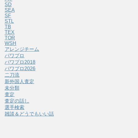
SD
SEA
SF
STL
TB
TEX
TOR
WSH
アレンジチーム
パワプロ
パワプロ2018
パワプロ2026
二刀流
新外国人査定
未分類
査定
査定の話し
選手検索
雑談＆どうでもいい話