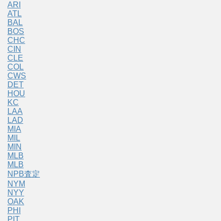
ARI
ATL
BAL
BOS
CHC
CIN
CLE
COL
CWS
DET
HOU
KC
LAA
LAD
MIA
MIL
MIN
MLB
MLB
NPB査定
NYM
NYY
OAK
PHI
PIT