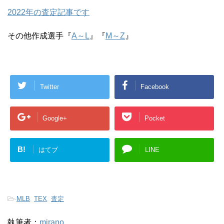
2022年の査定記事です
その他作成選手『
A～L
』『
M～Z
』
Twitter
Facebook
Google+
Pocket
B!
はてブ
LINE
-
MLB
,
TEX
,
査定
執筆者：
mirano