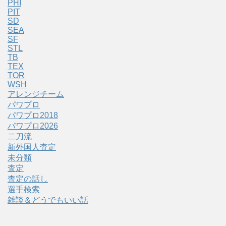
PHI
PIT
SD
SEA
SF
STL
TB
TEX
TOR
WSH
アレンジチーム
パワプロ
パワプロ2018
パワプロ2026
二刀流
新外国人査定
未分類
査定
査定の話し
選手検索
雑談＆どうでもいい話