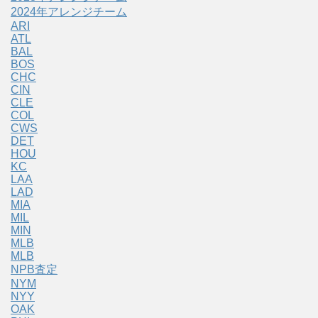
2024年アレンジチーム
ARI
ATL
BAL
BOS
CHC
CIN
CLE
COL
CWS
DET
HOU
KC
LAA
LAD
MIA
MIL
MIN
MLB
MLB
NPB査定
NYM
NYY
OAK