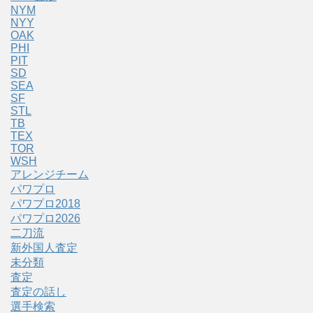
NYM
NYY
OAK
PHI
PIT
SD
SEA
SF
STL
TB
TEX
TOR
WSH
アレンジチーム
パワプロ
パワプロ2018
パワプロ2026
二刀流
新外国人査定
未分類
査定
査定の話し
選手検索