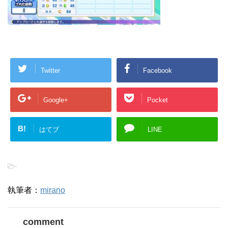
Twitter
Facebook
Google+
Pocket
B!
はてブ
LINE
-
執筆者：
mirano
comment