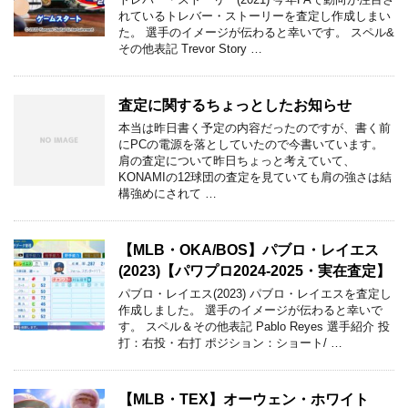
れているトレバー・ストーリーを査定し作成しまい
た。 選手のイメージが伝わると幸いです。 スペル&
その他表記 Trevor Story …
査定に関するちょっとしたお知らせ
本当は昨日書く予定の内容だったのですが、書く前
にPCの電源を落としていたので今書いています。
肩の査定について昨日ちょっと考えていて、
KONAMIの12球団の査定を見ていても肩の強さは結
構強めにされて …
【MLB・OKA/BOS】パブロ・レイエス
(2023)【パワプロ2024-2025・実在査定】
パブロ・レイエス(2023) パブロ・レイエスを査定し
作成しました。 選手のイメージが伝わると幸いで
す。 スペル＆その他表記 Pablo Reyes 選手紹介 投
打：右投・右打 ポジション：ショート/ …
【MLB・TEX】オーウェン・ホワイト