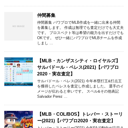
仲間募集
仲間募集 パワプロでMLB作成を一緒に出来る仲間
を募集します。 作成は無理でも査定だけでも大丈夫
です。 プロスペクト等は希望の能力を出すだけでも
OKです。 ぜひ一緒にパワプロでMLBチームを作成
しまし …
【MLB・カンザスシティ・ロイヤルズ】
サルバドール・ペレス(2021)【パワプロ
2020・実在査定】
サルバドール・ペレス(2021) 今年本塁打王&打点王
を獲得したペレスを査定し作成しました。 選手のイ
メージが伝わると幸いです。 スペル&その他表記
Salvador Perez …
【MLB・COL/BOS】トレバー・ストーリ
ー(2021)【パワプロ2020・実在査定】
トレバー・ストーリー(2021) 今年FAで動向が注目さ