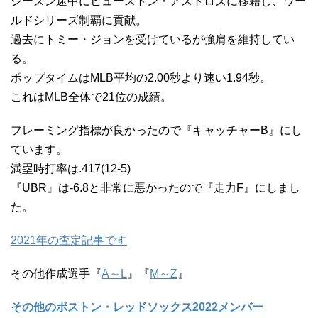
シーズン途中にヒューストン・アストロズに移籍し、ワー
ルドシリーズ制覇に貢献。
過去にトミー・ジョンを受けているが強肩を維持してい
る。
ポップタイムはMLB平均の2.00秒より速い1.94秒。
これはMLB全体で21位の成績。
フレーミング指標が良かったので『キャッチャーB』にし
ています。
満塁時打率は.417(12-5)
『UBR』は-6.8と非常に悪かったので『走力F』にしまし
た。
2021年の査定記事です
その他作成選手『
A～L
』『
M～Z
』
その他のボストン・レッドソックス2022メンバー