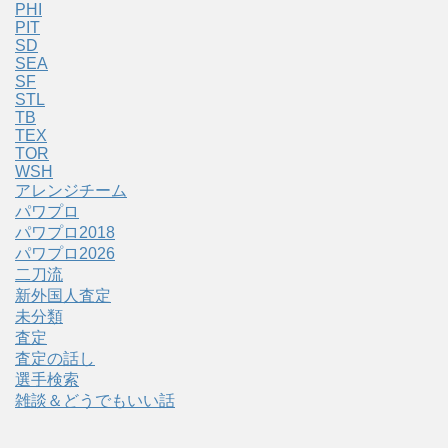
PHI
PIT
SD
SEA
SF
STL
TB
TEX
TOR
WSH
アレンジチーム
パワプロ
パワプロ2018
パワプロ2026
二刀流
新外国人査定
未分類
査定
査定の話し
選手検索
雑談＆どうでもいい話