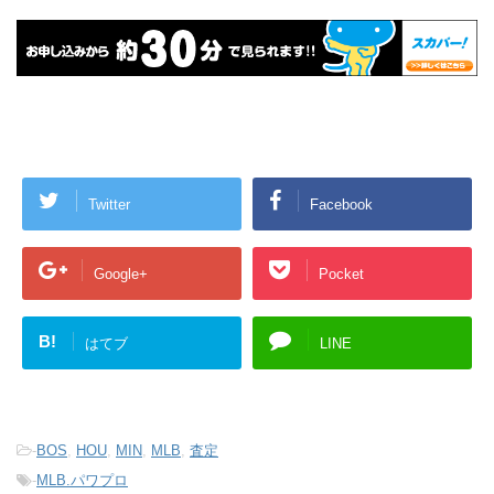
Twitter
Facebook
Google+
Pocket
B!
はてブ
LINE
-
BOS
,
HOU
,
MIN
,
MLB
,
査定
-
MLB.パワプロ