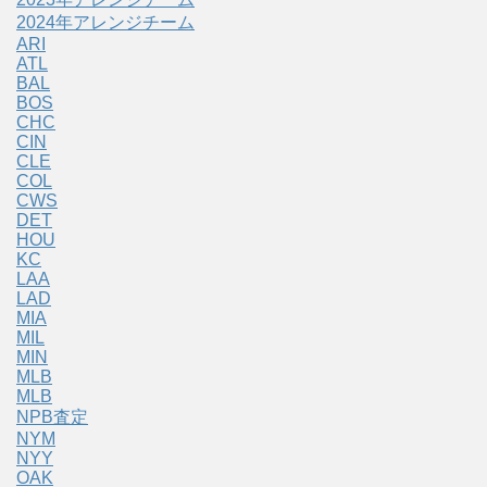
2024年アレンジチーム
ARI
ATL
BAL
BOS
CHC
CIN
CLE
COL
CWS
DET
HOU
KC
LAA
LAD
MIA
MIL
MIN
MLB
MLB
NPB査定
NYM
NYY
OAK