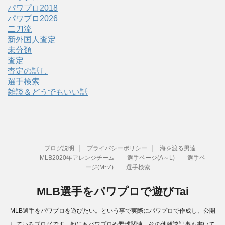
パワプロ2018
パワプロ2026
二刀流
新外国人査定
未分類
査定
査定の話し
選手検索
雑談＆どうでもいい話
ブログ説明
プライバシーポリシー
海を渡る男達
MLB2020年アレンジチーム
選手ページ(A～L)
選手ペ
ージ(M~Z)
選手検索
MLB選手をパワプロで遊びTai
MLB選手をパワプロを遊びたい。という事で実際にパワプロで作成し、公開
しているブログです。他にもパワプロや野球関連、その他雑談記事も書いて