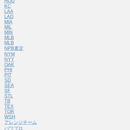
HOU
KC
LAA
LAD
MIA
MIL
MIN
MLB
MLB
NPB査定
NYM
NYY
OAK
PHI
PIT
SD
SEA
SF
STL
TB
TEX
TOR
WSH
アレンジチーム
パワプロ