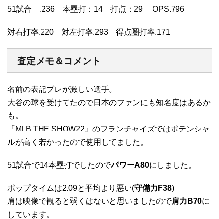
51試合 .236 本塁打：14 打点：29 OPS.796
対右打率.220 対左打率.293 得点圏打率.171
査定メモ＆コメント
名前の表記ブレが激しい選手。
大谷の球を受けてたので日本のファンにも知名度はあるか
も。
『MLB THE SHOW22』のフランチャイズではポテンシャ
ルが高く若かったので使用してました。
51試合で14本塁打でしたので
パワーA80
にしました。
ポップタイムは2.09と平均より悪い(
守備力F38
)
肩は映像で観ると弱くはないと思いましたので
肩力B70
に
しています。