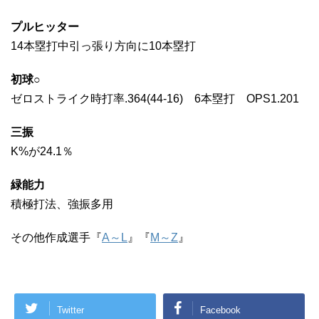
プルヒッター
14本塁打中引っ張り方向に10本塁打
初球○
ゼロストライク時打率.364(44-16) 6本塁打 OPS1.201
三振
K%が24.1％
緑能力
積極打法、強振多用
その他作成選手『
A～L
』『
M～Z
』
Twitter
Facebook