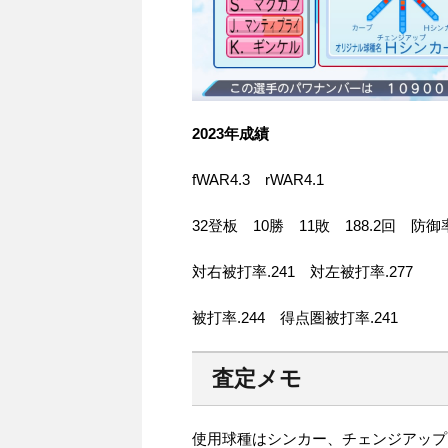
2023年成績
fWAR4.3 rWAR4.1
32登板 10勝 11敗 188.2回 防御
対右被打率.241 対左被打率.277
被打率.244 得点圏被打率.241
査定メモ
使用球種はシンカー、チェンジアップ