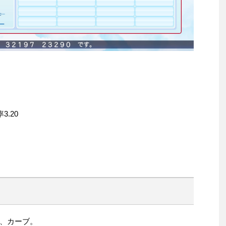
率3.20
、カーブ。