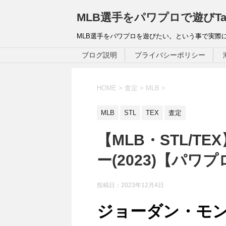
MLB選手をパワプロで遊びTa
MLB選手をパワプロを遊びたい。という事で実際
ブログ説明
プライバシーポリシー
HOME
>
査定
>
MLB
>
MLB
STL
TEX
査定
【MLB・STL/
ー(2023)【パワ
投稿日：
2023年12月4日
ジョーダン・モンゴ