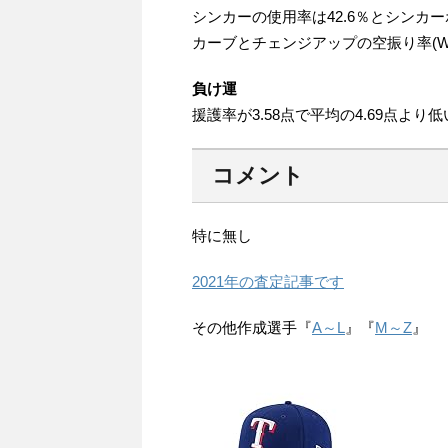
シンカーの使用率は42.6％とシンカ
カーブとチェンジアップの空振り率(Wh
負け運
援護率が3.58点で平均の4.69点よ
コメント
特に無し
2021年の査定記事です
その他作成選手『
A～L
』『
M～Z
』