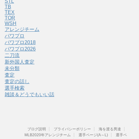
STL
TB
TEX
TOR
WSH
アレンジチーム
パワプロ
パワプロ2018
パワプロ2026
二刀流
新外国人査定
未分類
査定
査定の話し
選手検索
雑談＆どうでもいい話
ブログ説明
プライバシーポリシー
海を渡る男達
MLB2020年アレンジチーム
選手ページ(A～L)
選手ペ