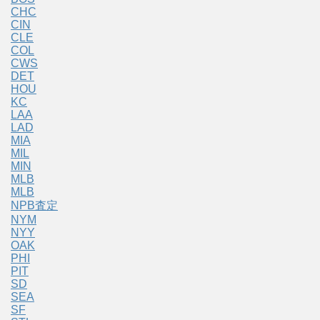
CHC
CIN
CLE
COL
CWS
DET
HOU
KC
LAA
LAD
MIA
MIL
MIN
MLB
MLB
NPB査定
NYM
NYY
OAK
PHI
PIT
SD
SEA
SF