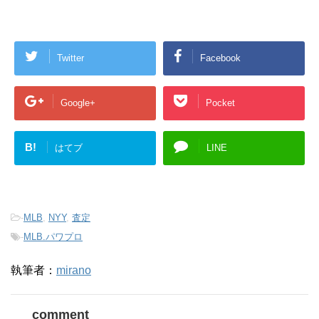
Twitter
Facebook
Google+
Pocket
B!
はてブ
LINE
-
MLB
,
NYY
,
査定
-
MLB.パワプロ
執筆者：
mirano
comment