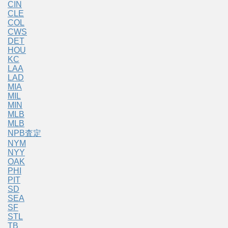
CIN
CLE
COL
CWS
DET
HOU
KC
LAA
LAD
MIA
MIL
MIN
MLB
MLB
NPB査定
NYM
NYY
OAK
PHI
PIT
SD
SEA
SF
STL
TB