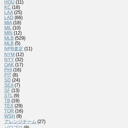
HOU
(11)
KC
(18)
LAA
(25)
LAD
(66)
MIA
(18)
MIL
(10)
MIN
(12)
MLB
(529)
MLB
(5)
NPB査定
(11)
NYM
(12)
NYY
(32)
OAK
(17)
PHI
(16)
PIT
(8)
SD
(24)
SEA
(7)
SF
(13)
STL
(9)
TB
(19)
TEX
(29)
TOR
(16)
WSH
(9)
アレンジチーム
(27)
パワプロ
(9)