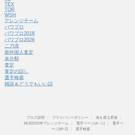
TEX
TOR
WSH
アレンジチーム
パワプロ
パワプロ2018
パワプロ2026
二刀流
新外国人査定
未分類
査定
査定の話し
選手検索
雑談＆どうでもいい話
ブログ説明
プライバシーポリシー
海を渡る男達
MLB2020年アレンジチーム
選手ページ(A～L)
選手ペ
ージ(M~Z)
選手検索