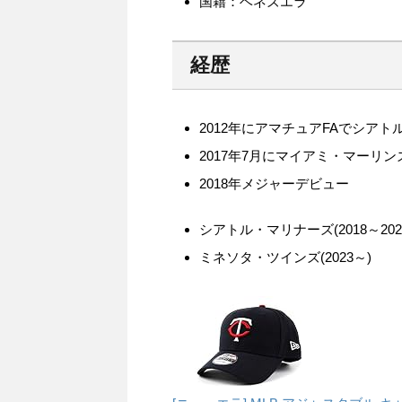
国籍：ベネズエラ
経歴
2012年にアマチュアFAでシア
2017年7月にマイアミ・マーリ
2018年メジャーデビュー
シアトル・マリナーズ(2018～202
ミネソタ・ツインズ(2023～)