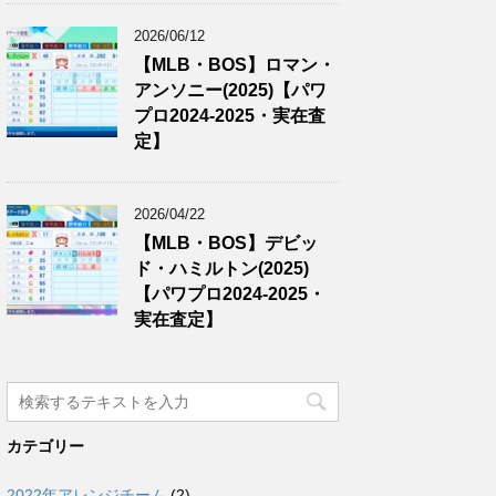
2026/06/12
【MLB・BOS】ロマン・
アンソニー(2025)【パワ
プロ2024-2025・実在査
定】
2026/04/22
【MLB・BOS】デビッ
ド・ハミルトン(2025)
【パワプロ2024-2025・
実在査定】
カテゴリー
2022年アレンジチーム
(2)