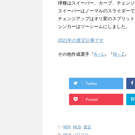
球種はスイーパー、カーブ、チェンジ
スイーパーはノーマルのスライダーで
チェンジアップはオリ変のスプリット
シンカーはツーシームにしました。
2021年の査定記事です
その他作成選手『
A～L
』『
M～Z
』
Twitter
B
Pocket
-
MIN
,
MLB
,
査定
-
MLB.パワプロ