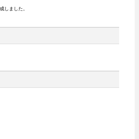
成しました。