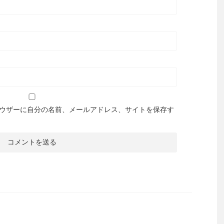
ウザーに自分の名前、メールアドレス、サイトを保存す