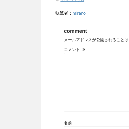
執筆者：
mirano
comment
メールアドレスが公開されることは
コメント
※
名前