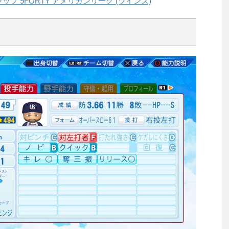
ャップ 9FORTY アメリカンリーグ (ツインズ)