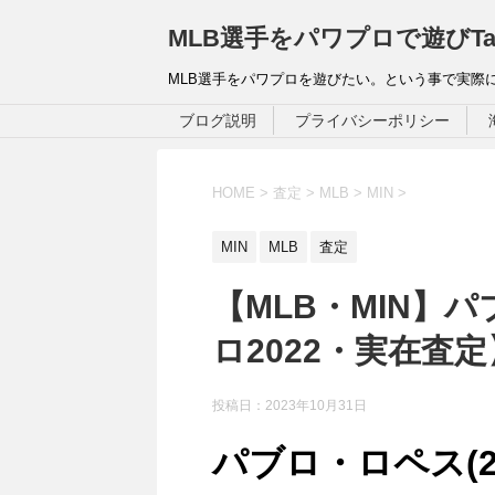
MLB選手をパワプロで遊びTa
MLB選手をパワプロを遊びたい。という事で実際
ブログ説明
プライバシーポリシー
HOME
>
査定
>
MLB
>
MIN
>
MIN
MLB
査定
【MLB・MIN】パ
ロ2022・実在査定
投稿日：
2023年10月31日
パブロ・ロペス(20