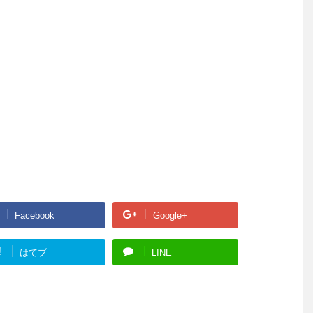
Facebook
Google+
!
はてブ
LINE