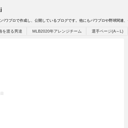
i
にパワプロで作成し、公開しているブログです。他にもパワプロや野球関連
海を渡る男達
MLB2020年アレンジチーム
選手ページ(A～L)
5日