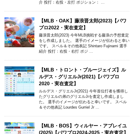
介 投打：右投・左打 ポジション： …
【MLB・OAK】藤浪晋太郎(2023)【パワ
プロ2022・実在査定】
藤浪晋太郎(2023) 今年MLB挑戦する藤浪の予想査定
をし作成しました。 選手のイメージが伝わると幸い
です。 スペル＆その他表記 Shintaro Fujinami 選手
紹介 投打：右投・右打 ポジ …
【MLB・トロント・ブルージェイズ】ル
ルデス・グリエルJr(2021)【パワプロ
2020・実在査定】
ルルデス・グリエルJr(2021) 今年首位打者を獲得し
たグリエルの弟のグリエルJrを査定し作成しまし
た。 選手のイメージが伝わると幸いです。 スペル
＆その他表記 Lourdes Gurriel Jr …
【MLB・BOS】ウィルヤー・アブレイユ
(2025)【パワプロ2024-2025・実在査定】