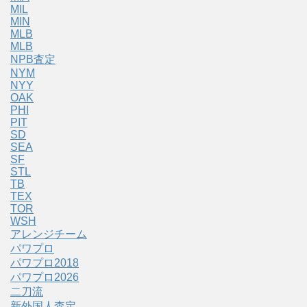
MIL
MIN
MLB
MLB
NPB査定
NYM
NYY
OAK
PHI
PIT
SD
SEA
SF
STL
TB
TEX
TOR
WSH
アレンジチーム
パワプロ
パワプロ2018
パワプロ2026
二刀流
新外国人査定