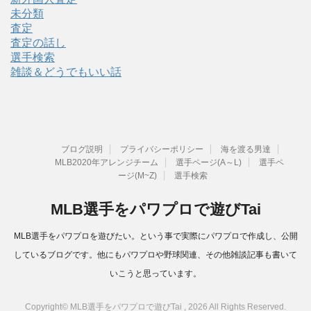
未分類
査定
査定の話し
選手検索
雑談＆どうでもいい話
ブログ説明
プライバシーポリシー
海を渡る男達
MLB2020年アレンジチーム
選手ページ(A～L)
選手ペ
ージ(M~Z)
選手検索
MLB選手をパワプロで遊びTai
MLB選手をパワプロを遊びたい。という事で実際にパワプロで作成し、公開
しているブログです。他にもパワプロや野球関連、その他雑談記事も書いて
いこうと思っています。
Copyright© MLB選手をパワプロで遊びTai , 2026 All Rights Reserved.