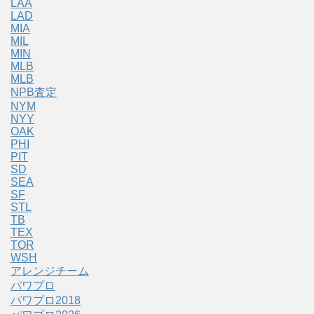
LAA
LAD
MIA
MIL
MIN
MLB
MLB
NPB査定
NYM
NYY
OAK
PHI
PIT
SD
SEA
SF
STL
TB
TEX
TOR
WSH
アレンジチーム
パワプロ
パワプロ2018