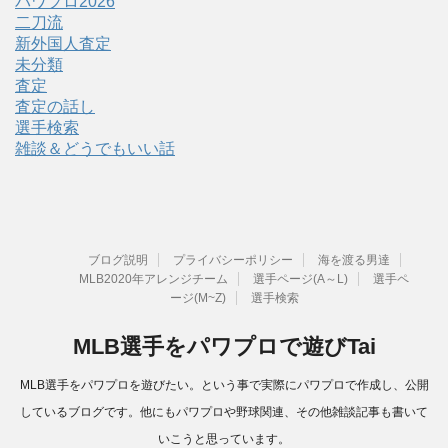
パワプロ2026
二刀流
新外国人査定
未分類
査定
査定の話し
選手検索
雑談＆どうでもいい話
ブログ説明
プライバシーポリシー
海を渡る男達
MLB2020年アレンジチーム
選手ページ(A～L)
選手ペ
ージ(M~Z)
選手検索
MLB選手をパワプロで遊びTai
MLB選手をパワプロを遊びたい。という事で実際にパワプロで作成し、公開
しているブログです。他にもパワプロや野球関連、その他雑談記事も書いて
いこうと思っています。