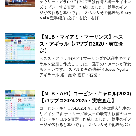
ケウリー・メラ(2021) 2022年は台湾の統一ライオン
ズでプレーする査定し作成しました。 選手のイメー
ジが伝わると幸いです。 スペル＆その他表記 Keury
Mella 選手紹介 投打：右投・右打 …
【MLB・マイアミ・マーリンズ】ヘス
ス・アギラル【パワプロ2020・実在査
定】
ヘスス・アギラル(2021) マーリンズで活躍中のアギ
ラルを査定し作成しました。 選手のイメージが伝わ
ると幸いです。 スペル＆その他表記 Jesus Aguilar
アギラール 選手紹介 投打：右投・ …
【MLB・ARI】コービン・キャロル(2023)
【パワプロ2024-2025・実在査定】
コービン・キャロル(2023) ※この記事は過去記事の
リメイクです ナ・リーグ新人王の最有力候補のコー
ビン・キャロルを査定し作成しました。 選手のイメ
ージが伝わると幸いです。 スペル＆その他表記 Co
…