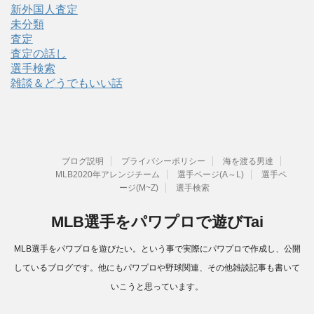
新外国人査定
未分類
査定
査定の話し
選手検索
雑談＆どうでもいい話
ブログ説明
プライバシーポリシー
海を渡る男達
MLB2020年アレンジチーム
選手ページ(A～L)
選手ペ
ージ(M~Z)
選手検索
MLB選手をパワプロで遊びTai
MLB選手をパワプロを遊びたい。という事で実際にパワプロで作成し、公開
しているブログです。他にもパワプロや野球関連、その他雑談記事も書いて
いこうと思っています。