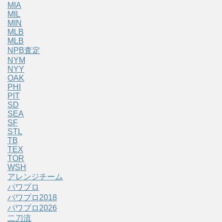
MIA
MIL
MIN
MLB
MLB
NPB査定
NYM
NYY
OAK
PHI
PIT
SD
SEA
SF
STL
TB
TEX
TOR
WSH
アレンジチーム
パワプロ
パワプロ2018
パワプロ2026
二刀流