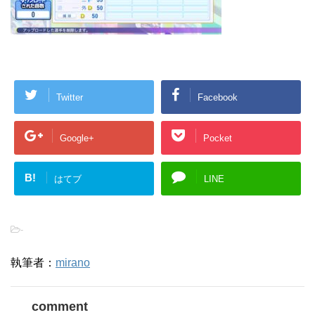
Twitter
Facebook
Google+
Pocket
B!
はてブ
LINE
-
執筆者：
mirano
comment