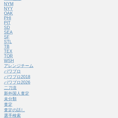
NYM
NYY
OAK
PHI
PIT
SD
SEA
SF
STL
TB
TEX
TOR
WSH
アレンジチーム
パワプロ
パワプロ2018
パワプロ2026
二刀流
新外国人査定
未分類
査定
査定の話し
選手検索