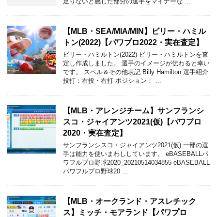
足りないと感じた部分の選手をマイナーな …
【MLB・SEA/MIA/MIN】ビリー・ハミル
トン(2022)【パワプロ2022・実在査定】
ビリー・ハミルトン(2022) ビリー・ハミルトンを査
定し作成しました。 選手のイメージが伝わると幸い
です。 スペル＆その他表記 Billy Hamilton 選手紹介
投打：右投・右打 ポジション： …
【MLB・アレンジチーム】サンフランシ
スコ・ジャイアンツ2021(仮)【パワプロ
2020・実在査定】
サンフランシスコ・ジャイアンツ2021(仮) 一部の選
手は能力を使いまわししています。 eBASEBALLパ
ワフルプロ野球2020_20210514034855 eBASEBALL
パワフルプロ野球20 …
【MLB・オークランド・アスレチック
ス】ミッチ・モアランド【パワプロ