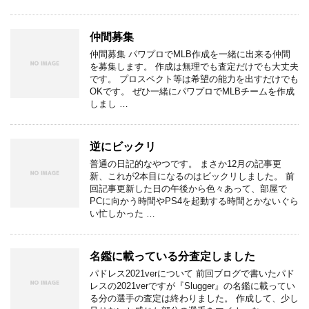
仲間募集
仲間募集 パワプロでMLB作成を一緒に出来る仲間
を募集します。 作成は無理でも査定だけでも大丈夫
です。 プロスペクト等は希望の能力を出すだけでも
OKです。 ぜひ一緒にパワプロでMLBチームを作成
しまし …
逆にビックリ
普通の日記的なやつです。 まさか12月の記事更
新、これが2本目になるのはビックリしました。 前
回記事更新した日の午後から色々あって、部屋で
PCに向かう時間やPS4を起動する時間とかないぐら
い忙しかった …
名鑑に載っている分査定しました
パドレス2021verについて 前回ブログで書いたパド
レスの2021verですが『Slugger』の名鑑に載ってい
る分の選手の査定は終わりました。 作成して、少し