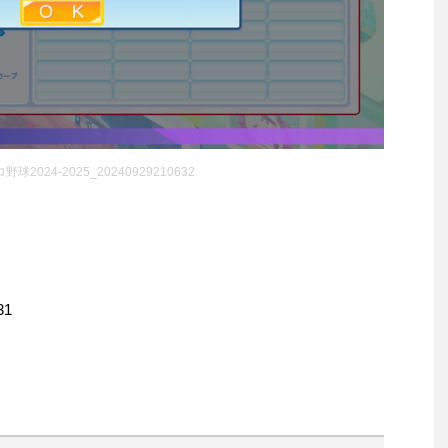
2024-2025_20240929210632
.31