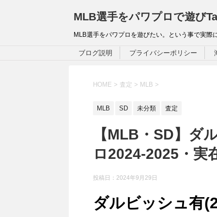
MLB選手をパワプロで遊びTa
MLB選手をパワプロを遊びたい。という事で実際
ブログ説明
プライバシーポリシー
HOME
>
査定
>
MLB
>
MLB
SD
未分類
査定
【MLB・SD】ダル
ロ2024-2025・
投稿日：
2024年9月29日
ダルビッシュ有(20