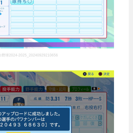
2024-2025_20240929210656