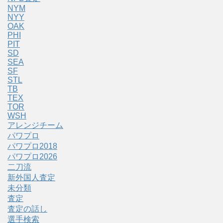
NYM
NYY
OAK
PHI
PIT
SD
SEA
SF
STL
TB
TEX
TOR
WSH
アレンジチーム
パワプロ
パワプロ2018
パワプロ2026
二刀流
新外国人査定
未分類
査定
査定の話し
選手検索