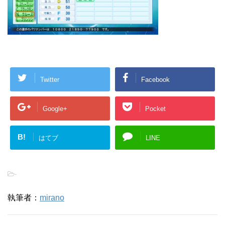
Twitter
Facebook
Google+
Pocket
B!
はてブ
LINE
-
執筆者：
mirano