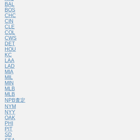
BAL
BOS
CHC
CIN
CLE
COL
CWS
DET
HOU
KC
LAA
LAD
MIA
MIL
MIN
MLB
MLB
NPB査定
NYM
NYY
OAK
PHI
PIT
SD