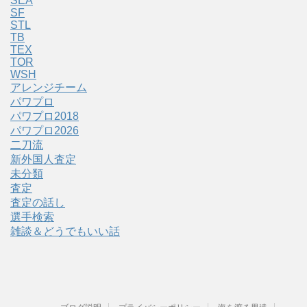
SEA
SF
STL
TB
TEX
TOR
WSH
アレンジチーム
パワプロ
パワプロ2018
パワプロ2026
二刀流
新外国人査定
未分類
査定
査定の話し
選手検索
雑談＆どうでもいい話