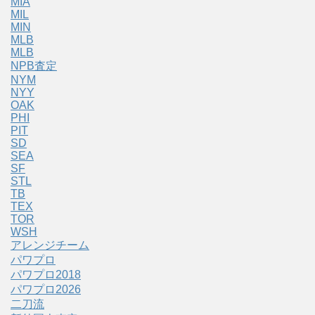
MIA
MIL
MIN
MLB
MLB
NPB査定
NYM
NYY
OAK
PHI
PIT
SD
SEA
SF
STL
TB
TEX
TOR
WSH
アレンジチーム
パワプロ
パワプロ2018
パワプロ2026
二刀流