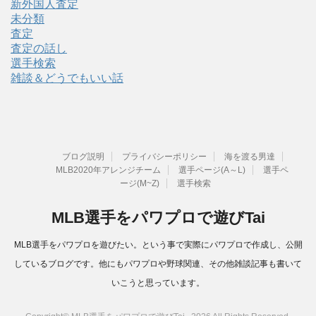
新外国人査定
未分類
査定
査定の話し
選手検索
雑談＆どうでもいい話
ブログ説明
プライバシーポリシー
海を渡る男達
MLB2020年アレンジチーム
選手ページ(A～L)
選手ペ
ージ(M~Z)
選手検索
MLB選手をパワプロで遊びTai
MLB選手をパワプロを遊びたい。という事で実際にパワプロで作成し、公開
しているブログです。他にもパワプロや野球関連、その他雑談記事も書いて
いこうと思っています。