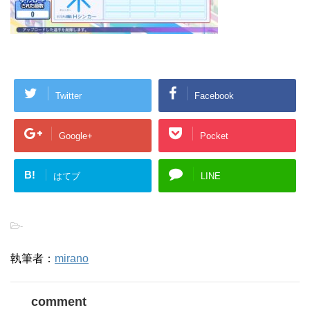
Twitter
Facebook
Google+
Pocket
B!
はてブ
LINE
-
執筆者：
mirano
comment