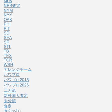
MLB
NPB査定
NYM
NYY
OAK
PHI
PIT
SD
SEA
SF
STL
TB
TEX
TOR
WSH
アレンジチーム
パワプロ
パワプロ2018
パワプロ2026
二刀流
新外国人査定
未分類
査定
査定の話し