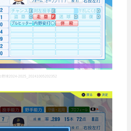
2024-2025_20241005202352