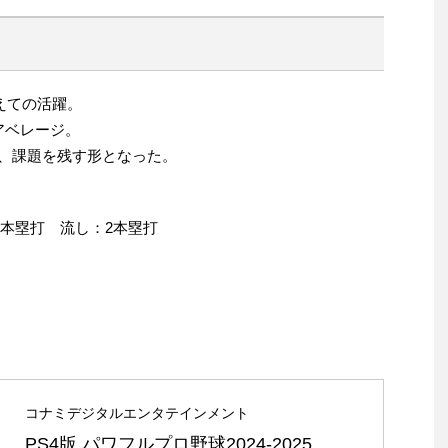
えての活躍。
アベレージ。
多く、課題を残す形となった。
6本塁打 流し：2本塁打
コナミデジタルエンタテインメント
PS4版 パワフルプロ野球2024-2025