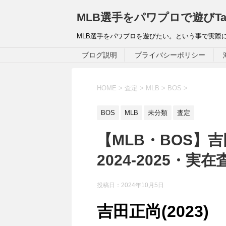
MLB選手をパワプロで遊びTa
MLB選手をパワプロを遊びたい。という事で実際
ブログ説明
プライバシーポリシー
HOME
>
査定
>
MLB
>
BOS
>
BOS
MLB
未分類
査定
【MLB・BOS】吉
2024-2025・実
投稿日：
2024年10月5日
吉田正尚(2023)