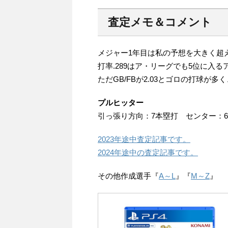
査定メモ＆コメント
メジャー1年目は私の予想を大きく超
打率.289はア・リーグでも5位に入る
ただGB/FBが2.03とゴロの打球が
プルヒッター
引っ張り方向：7本塁打 センター：
2023年途中査定記事です。
2024年途中の査定記事です。
その他作成選手『
A～L
』『
M～Z
』