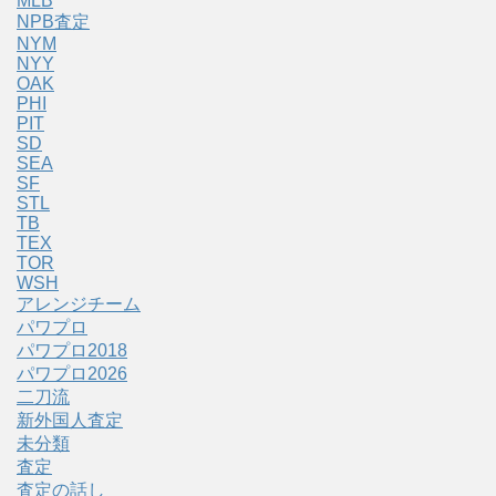
MLB
NPB査定
NYM
NYY
OAK
PHI
PIT
SD
SEA
SF
STL
TB
TEX
TOR
WSH
アレンジチーム
パワプロ
パワプロ2018
パワプロ2026
二刀流
新外国人査定
未分類
査定
査定の話し