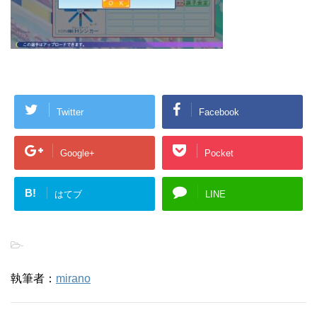
Twitter
Facebook
Google+
Pocket
B!
はてブ
LINE
-
執筆者：
mirano