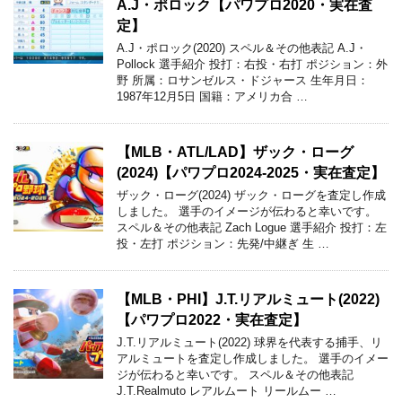
A.J・ポロック【パワプロ2020・実在査
定】
A.J・ポロック(2020) スペル＆その他表記 A.J・
Pollock 選手紹介 投打：右投・右打 ポジション：外
野 所属：ロサンゼルス・ドジャース 生年月日：
1987年12月5日 国籍：アメリカ合 …
【MLB・ATL/LAD】ザック・ローグ
(2024)【パワプロ2024-2025・実在査定】
ザック・ローグ(2024) ザック・ローグを査定し作成
しました。 選手のイメージが伝わると幸いです。
スペル＆その他表記 Zach Logue 選手紹介 投打：左
投・左打 ポジション：先発/中継ぎ 生 …
【MLB・PHI】J.T.リアルミュート(2022)
【パワプロ2022・実在査定】
J.T.リアルミュート(2022) 球界を代表する捕手、リ
アルミュートを査定し作成しました。 選手のイメー
ジが伝わると幸いです。 スペル＆その他表記
J.T.Realmuto レアルムート リールムー …