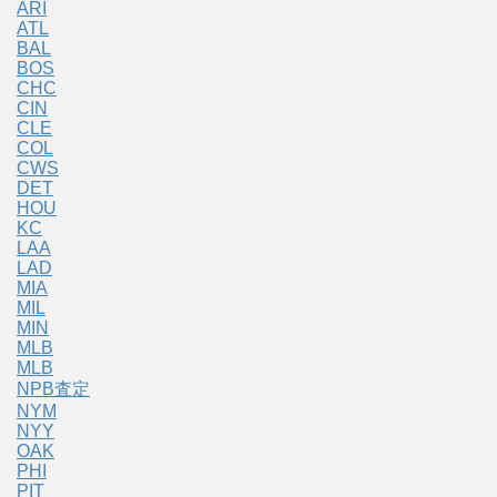
ARI
ATL
BAL
BOS
CHC
CIN
CLE
COL
CWS
DET
HOU
KC
LAA
LAD
MIA
MIL
MIN
MLB
MLB
NPB査定
NYM
NYY
OAK
PHI
PIT