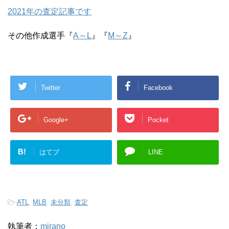
2021年の査定記事です
その他作成選手『
A～L
』『
M～Z
』
Twitter
Facebook
Google+
Pocket
B!
はてブ
LINE
-
ATL
,
MLB
,
未分類
,
査定
執筆者：
mirano