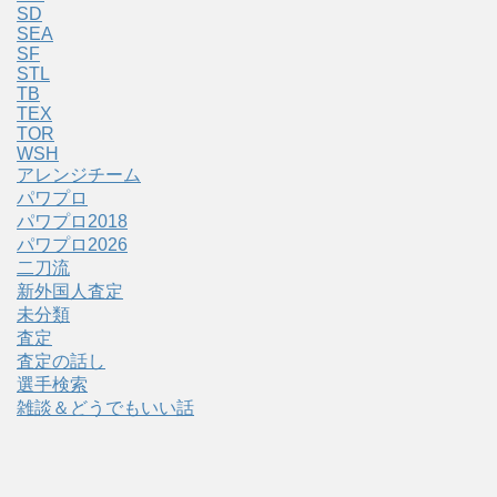
SD
SEA
SF
STL
TB
TEX
TOR
WSH
アレンジチーム
パワプロ
パワプロ2018
パワプロ2026
二刀流
新外国人査定
未分類
査定
査定の話し
選手検索
雑談＆どうでもいい話