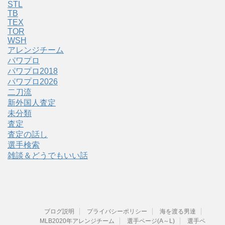
STL
TB
TEX
TOR
WSH
アレンジチーム
パワプロ
パワプロ2018
パワプロ2026
二刀流
新外国人査定
未分類
査定
査定の話し
選手検索
雑談＆どうでもいい話
ブログ説明
プライバシーポリシー
海を渡る男達
MLB2020年アレンジチーム
選手ページ(A～L)
選手ペ