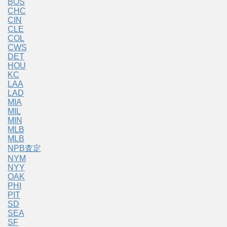
BOS
CHC
CIN
CLE
COL
CWS
DET
HOU
KC
LAA
LAD
MIA
MIL
MIN
MLB
MLB
NPB査定
NYM
NYY
OAK
PHI
PIT
SD
SEA
SF