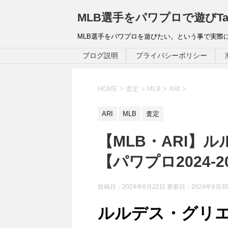
MLB選手をパワプロで遊びTa
MLB選手をパワプロを遊びたい。という事で実際
ブログ説明
プライバシーポリシー
HOME
>
査定
>
MLB
>
ARI
>
ARI
MLB
査定
【MLB・ARI】ルル
【パワプロ2024‐
投稿日：2024年8月22日 更新日：
2024年8月3
ルルデス・グリエルJ