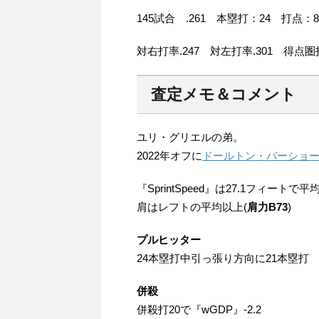
145試合 .261 本塁打：24 打点：82
対右打率.247 対左打率.301 得点圏打
査定メモ＆コメント
ユリ・グリエルの弟。
2022年オフに
ドールトン・バーショ
『SprintSpeed』は27.1フィートで平
肩はレフトの平均以上(
肩力B73
)
プルヒッター
24本塁打中引っ張り方向に21本塁打
併殺
併殺打20で『wGDP』-2.2