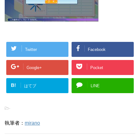
Twitter
Facebook
Google+
Pocket
B!
はてブ
LINE
-
執筆者：
mirano