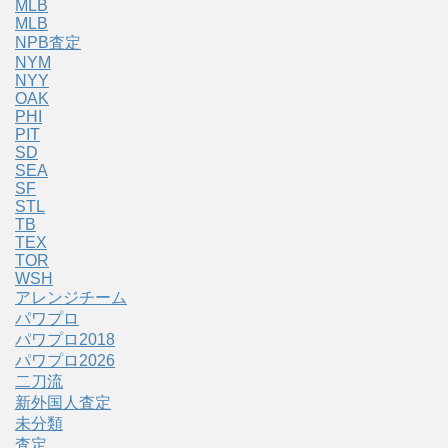
MLB
MLB
NPB査定
NYM
NYY
OAK
PHI
PIT
SD
SEA
SF
STL
TB
TEX
TOR
WSH
アレンジチーム
パワプロ
パワプロ2018
パワプロ2026
二刀流
新外国人査定
未分類
査定