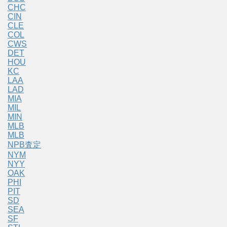
CHC
CIN
CLE
COL
CWS
DET
HOU
KC
LAA
LAD
MIA
MIL
MIN
MLB
MLB
NPB査定
NYM
NYY
OAK
PHI
PIT
SD
SEA
SF