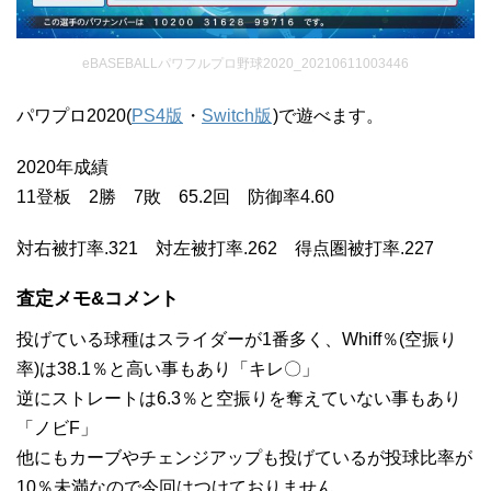
eBASEBALLパワフルプロ野球2020_20210611003446
パワプロ2020(
PS4版
・
Switch版
)で遊べます。
2020年成績
11登板 2勝 7敗 65.2回 防御率4.60
対右被打率.321 対左被打率.262 得点圏被打率.227
査定メモ&コメント
投げている球種はスライダーが1番多く、Whiff％(空振り
率)は38.1％と高い事もあり「キレ〇」
逆にストレートは6.3％と空振りを奪えていない事もあり
「ノビF」
他にもカーブやチェンジアップも投げているが投球比率が
10％未満なので今回はつけておりません。