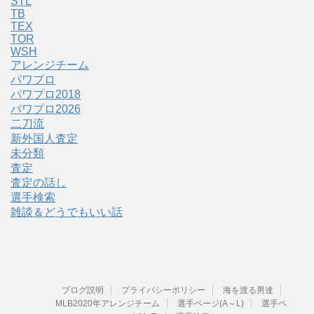
STL
TB
TEX
TOR
WSH
アレンジチーム
パワプロ
パワプロ2018
パワプロ2026
二刀流
新外国人査定
未分類
査定
査定の話し
選手検索
雑談＆どうでもいい話
ブログ説明
プライバシーポリシー
海を渡る男達
MLB2020年アレンジチーム
選手ページ(A～L)
選手ペ