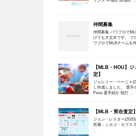
リンズ 中地区 西地区 
仲間募集
仲間募集 パワプロでM
けでも大丈夫です。 プ
ワプロでMLBチームを
【MLB・HOU】ジ
定】
ジェレミー・ペーニャ(
し作成しました。 選手の
Pena 選手紹介 投打 …
【MLB・実在査定
ジョン・レスター(2020)
所属：シカゴ・カブス 2
…