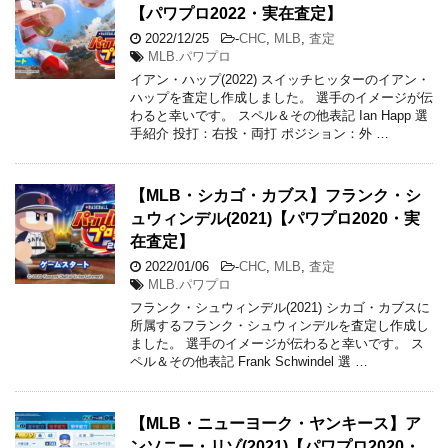
【パワプロ2022・実在査定】
2022/12/25
-
CHC
,
MLB
,
査定
MLB.パワプロ
イアン・ハップ(2022) スイッチヒッターのイアン・
ハップを査定し作成しました。 選手のイメージが伝
わると幸いです。 スペル＆その他表記 Ian Happ 選
手紹介 投打：右投・両打 ポジション：外 …
【MLB・シカゴ・カブス】フランク・シ
ュウィンデル(2021)【パワプロ2020・実
在査定】
2022/01/06
-
CHC
,
MLB
,
査定
MLB.パワプロ
フランク・シュウィンデル(2021) シカゴ・カブスに
所属するフランク・シュウィンデルを査定し作成し
ました。 選手のイメージが伝わると幸いです。 ス
ペル＆その他表記 Frank Schwindel 選 …
【MLB・ニューヨーク・ヤンキース】ア
ンソニー・リゾ(2021)【パワプロ2020・