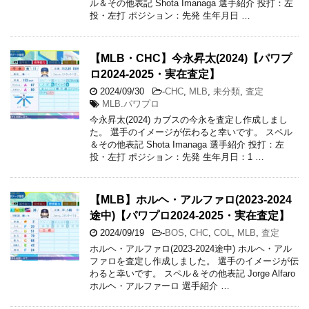
ル＆その他表記 Shota Imanaga 選手紹介 投打：左
投・左打 ポジション：先発 生年月日 …
【MLB・CHC】今永昇太(2024)【パワプ
ロ2024-2025・実在査定】
2024/09/30
-
CHC
,
MLB
,
未分類
,
査定
MLB.パワプロ
今永昇太(2024) カブスの今永を査定し作成しまし
た。 選手のイメージが伝わると幸いです。 スペル
＆その他表記 Shota Imanaga 選手紹介 投打：左
投・左打 ポジション：先発 生年月日：1 …
【MLB】ホルヘ・アルファロ(2023-2024
途中)【パワプロ2024-2025・実在査定】
2024/09/19
-
BOS
,
CHC
,
COL
,
MLB
,
査定
ホルヘ・アルファロ(2023-2024途中) ホルヘ・アル
ファロを査定し作成しました。 選手のイメージが伝
わると幸いです。 スペル＆その他表記 Jorge Alfaro
ホルヘ・アルファーロ 選手紹介 …