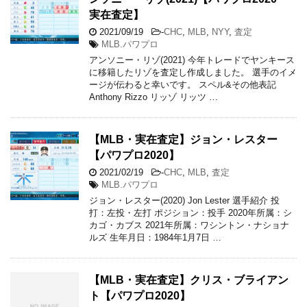
実在査定】
2021/09/19
-
CHC
,
MLB
,
NYY
,
査定
MLB.パワプロ
アンソニー・リゾ(2021) 今年トレードでヤンキース
に移籍したリゾを査定し作成しました。 選手のイメ
ージが伝わると幸いです。 スペル&その他表記
Anthony Rizzo リッゾ リッツ …
【MLB・実在査定】ジョン・レスター
【パワプロ2020】
2021/02/19
-
CHC
,
MLB
,
査定
MLB.パワプロ
ジョン・レスター(2020) Jon Lester 選手紹介 投
打：左投・左打 ポジション：投手 2020年所属：シ
カゴ・カブス 2021年所属：ワシントン・ナショナ
ルズ 生年月日：1984年1月7日 …
【MLB・実在査定】クリス・ブライアン
ト【パワプロ2020】