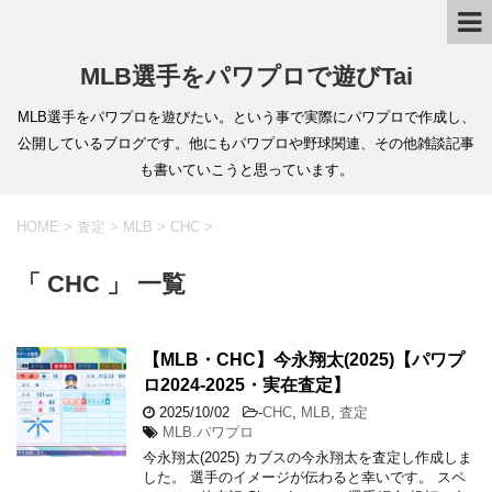
MLB選手をパワプロで遊びTai
MLB選手をパワプロを遊びたい。という事で実際にパワプロで作成し、
公開しているブログです。他にもパワプロや野球関連、その他雑談記事
も書いていこうと思っています。
HOME
>
査定
>
MLB
>
CHC
>
「 CHC 」 一覧
【MLB・CHC】今永翔太(2025)【パワプ
ロ2024-2025・実在査定】
2025/10/02
-
CHC
,
MLB
,
査定
MLB.パワプロ
今永翔太(2025) カブスの今永翔太を査定し作成しま
した。 選手のイメージが伝わると幸いです。 スペ