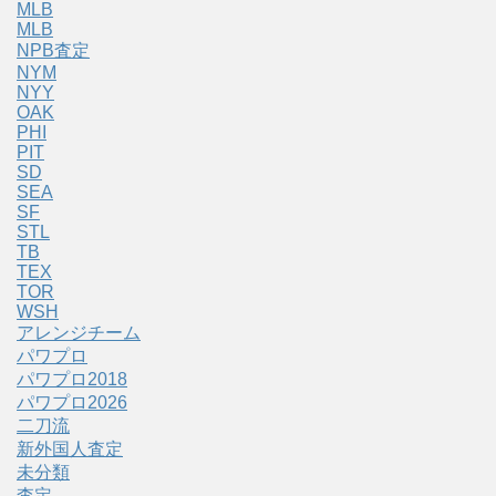
MLB
MLB
NPB査定
NYM
NYY
OAK
PHI
PIT
SD
SEA
SF
STL
TB
TEX
TOR
WSH
アレンジチーム
パワプロ
パワプロ2018
パワプロ2026
二刀流
新外国人査定
未分類
査定