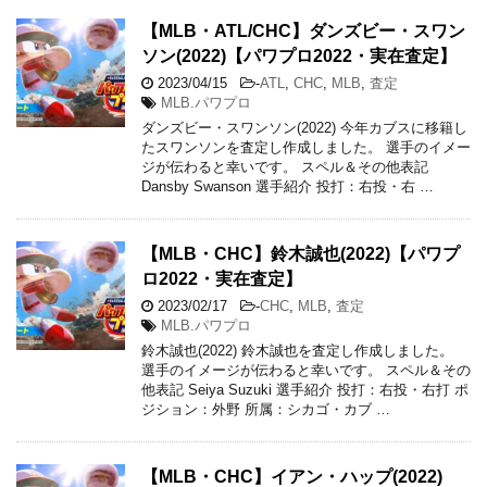
【MLB・ATL/CHC】ダンズビー・スワン
ソン(2022)【パワプロ2022・実在査定】
2023/04/15
-
ATL
,
CHC
,
MLB
,
査定
MLB.パワプロ
ダンズビー・スワンソン(2022) 今年カブスに移籍し
たスワンソンを査定し作成しました。 選手のイメー
ジが伝わると幸いです。 スペル＆その他表記
Dansby Swanson 選手紹介 投打：右投・右 …
【MLB・CHC】鈴木誠也(2022)【パワプ
ロ2022・実在査定】
2023/02/17
-
CHC
,
MLB
,
査定
MLB.パワプロ
鈴木誠也(2022) 鈴木誠也を査定し作成しました。
選手のイメージが伝わると幸いです。 スペル＆その
他表記 Seiya Suzuki 選手紹介 投打：右投・右打 ポ
ジション：外野 所属：シカゴ・カブ …
【MLB・CHC】イアン・ハップ(2022)