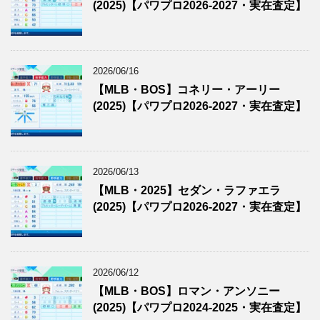
(2025)【パワプロ2026-2027・実在査定】
2026/06/16
【MLB・BOS】コネリー・アーリー
(2025)【パワプロ2026-2027・実在査定】
2026/06/13
【MLB・2025】セダン・ラファエラ
(2025)【パワプロ2026-2027・実在査定】
2026/06/12
【MLB・BOS】ロマン・アンソニー
(2025)【パワプロ2024-2025・実在査定】