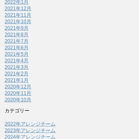
2022年1月
2021年12月
2021年11月
2021年10月
2021年9月
2021年8月
2021年7月
2021年6月
2021年5月
2021年4月
2021年3月
2021年2月
2021年1月
2020年12月
2020年11月
2020年10月
カテゴリー
2022年アレンジチーム
2023年アレンジチーム
2024年アレンジチーム