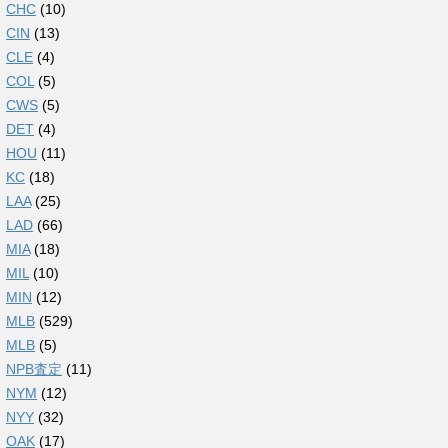
CHC
(10)
CIN
(13)
CLE
(4)
COL
(5)
CWS
(5)
DET
(4)
HOU
(11)
KC
(18)
LAA
(25)
LAD
(66)
MIA
(18)
MIL
(10)
MIN
(12)
MLB
(529)
MLB
(5)
NPB査定
(11)
NYM
(12)
NYY
(32)
OAK
(17)