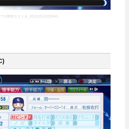
ロ野球２０１８_20210211025545
)