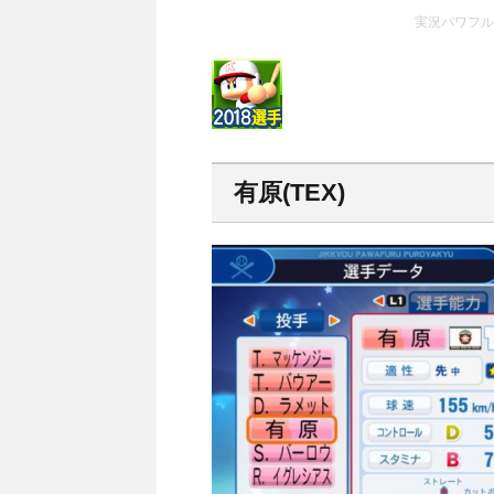
実況パワフルプ
有原(TEX)