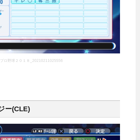
ロ野球２０１８_20210211025556
(CLE)