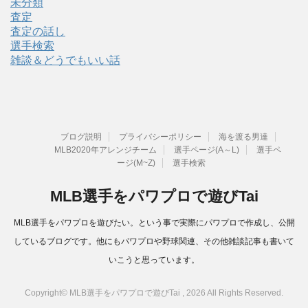
未分類
査定
査定の話し
選手検索
雑談＆どうでもいい話
ブログ説明
プライバシーポリシー
海を渡る男達
MLB2020年アレンジチーム
選手ページ(A～L)
選手ペ
ージ(M~Z)
選手検索
MLB選手をパワプロで遊びTai
MLB選手をパワプロを遊びたい。という事で実際にパワプロで作成し、公開
しているブログです。他にもパワプロや野球関連、その他雑談記事も書いて
いこうと思っています。
Copyright© MLB選手をパワプロで遊びTai , 2026 All Rights Reserved.