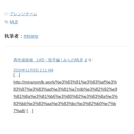
-
アレンジチーム
-
MLB
執筆者：
mirano
再作成候補 LAD・投手編 | みらのMLB
より:
2020年12月9日 2:11 AM
[…]
http://miranomlb.work/%e3%83%91%e3%83%af%e3%
83%97%e3%83%ad%e3%81%a7mlb%e3%82%92%e9
%81%8a%e3%81%b6%e3%80%82%e3%83%8a%e3%
83%bb%e3%83%aa%e3%83%bc%e3%82%b0%e7%b
7%a8/
[…]