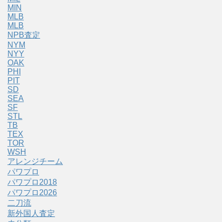
MIN
MLB
MLB
NPB査定
NYM
NYY
OAK
PHI
PIT
SD
SEA
SF
STL
TB
TEX
TOR
WSH
アレンジチーム
パワプロ
パワプロ2018
パワプロ2026
二刀流
新外国人査定