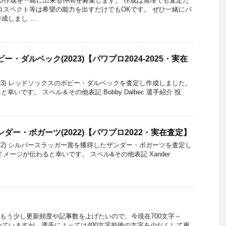
LB作成を一緒に出来る仲間を募集します。 作成は無理でも査定だ
ロスペクト等は希望の能力を出すだけでもOKです。 ぜひ一緒にパ
作成しまし …
ー・ダルベック(2023)【パワプロ2024-2025・実在
023) レッドソックスのボビー・ダルベックを査定し作成しました。
いです。 スペル＆その他表記 Bobby Dalbec 選手紹介 投
ンダー・ボガーツ(2022)【パワプロ2022・実在査定】
022) シルバースラッガー賞を獲得したザンダー・ボガーツを査定し
メージが伝わると幸いです。 スペル&その他表記 Xander
らもう少し更新頻度や記事数を上げたいので、今現在700文字～
書いていますが、選手によっては400文字前後の文字を少なくして更