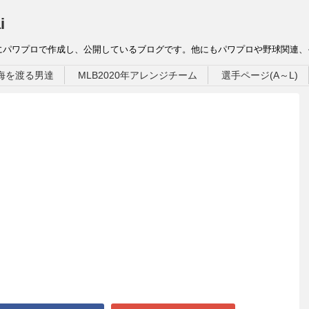
i
にパワプロで作成し、公開しているブログです。他にもパワプロや野球関連
海を渡る男達
MLB2020年アレンジチーム
選手ページ(A～L)
ト