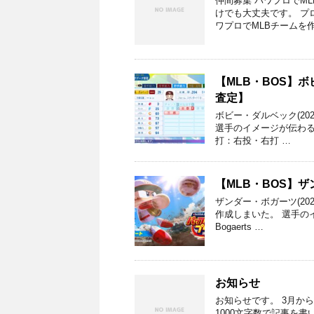
仲間募集 パワプロでM
けでも大丈夫です。 プ
ワプロでMLBチームを
【MLB・BOS】ボビ
査定】
ボビー・ダルベック(2
選手のイメージが伝わると幸
打：右投・右打 …
【MLB・BOS】ザ
ザンダー・ボガーツ(2
作成しまいた。 選手のイ
Bogaerts …
お知らせ
お知らせです。 3月か
1000文字数で記事を